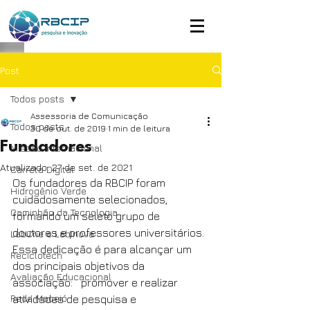
Post
Todos posts
Assessoria de Comunicação
Todos posts
30 de out. de 2019
1 min de leitura
Fundadores
Missão Internacional
Atualizado:
27 de set. de 2021
Carreta Digital
Os fundadores da RBCIP foram 
Hidrogênio Verde
cuidadosamente selecionados, 
Caminhão da Tecnologia
formando um seleto grupo de 
doutores e professores universitários. 
LabCrie e LabInova
Essa dedicação é para alcançar um 
Reciclotech
dos principais objetivos da 
Avaliação Educacional
associação:   promover e realizar 
Rede Maceió
atividades de pesquisa e 