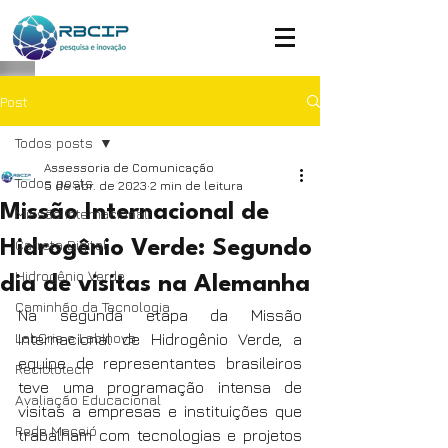
Post
Todos posts
Assessoria de Comunicação
Todos posts
5 de abr. de 2023
2 min de leitura
Missão Internacional de
Missão Internacional
Carreta Digital
Hidrogênio Verde: Segundo
Hidrogênio Verde
dia de visitas na Alemanha
Caminhão da Tecnologia
Na segunda etapa da Missão 
LabCrie e LabInova
Internacional de Hidrogênio Verde, a 
equipe de representantes brasileiros 
Reciclotech
teve uma programação intensa de 
Avaliação Educacional
visitas a empresas e instituições que 
Rede Maceió
trabalham com tecnologias e projetos 