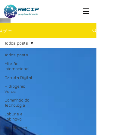
Ações
Todos posts
Todos posts
Missão
Internacional
Carreta Digital
Hidrogênio
Verde
Caminhão da
Tecnologia
LabCrie e
LabInova
Reciclotech