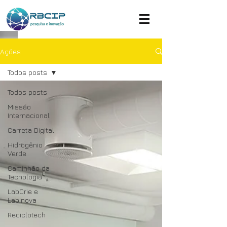
Ações
Todos posts
Todos posts
Missão
Internacional
Carreta Digital
Hidrogênio
Verde
Caminhão da
Tecnologia
LabCrie e
LabInova
Reciclotech