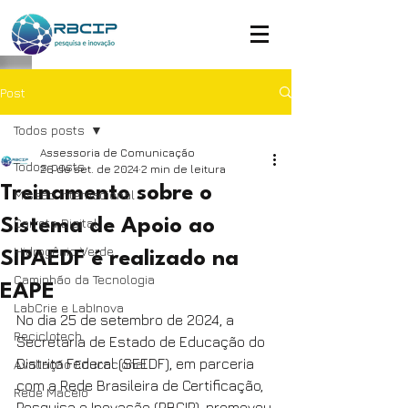
Post
Todos posts
Assessoria de Comunicação
Todos posts
26 de set. de 2024
2 min de leitura
Treinamento sobre o
Missão Internacional
Carreta Digital
Sistema de Apoio ao
Hidrogênio Verde
SIPAEDF é realizado na
Caminhão da Tecnologia
EAPE
LabCrie e LabInova
No dia 25 de setembro de 2024, a 
Reciclotech
Secretaria de Estado de Educação do 
Distrito Federal (SEEDF), em parceria 
Avaliação Educacional
com a Rede Brasileira de Certificação, 
Rede Maceió
Pesquisa e Inovação (RBCIP), promoveu 