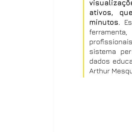
visualizaç
ativos, q
minutos.
 Es
ferramenta
profission
sistema per
dados educac
Arthur Mesqu