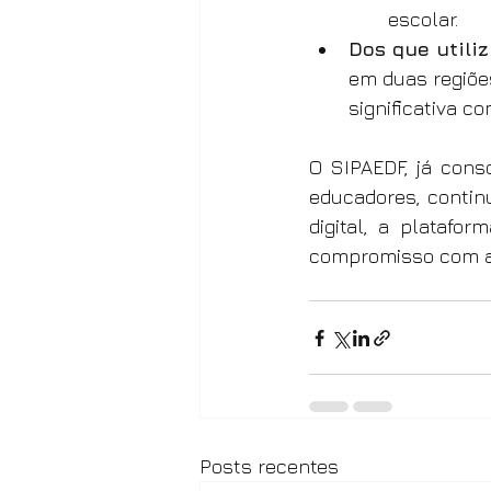
escolar.
Dos que utili
em duas regiões
significativa co
O SIPAEDF, já cons
educadores, contin
digital, a plataf
compromisso com a e
Posts recentes