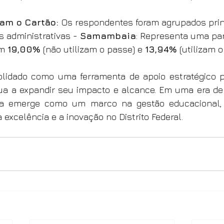
zam o Cartão: 
Os respondentes foram agrupados pri
 administrativas - 
Samambaia
: Representa uma par
m 
19,00%
 (não utilizam o passe) e 
13,94%
 (utilizam o
olidado como uma ferramenta de apoio estratégico p
ua a expandir seu impacto e alcance. Em uma era de
orma emerge como um marco na gestão educacional, 
xcelência e a inovação no Distrito Federal.