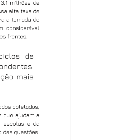
3,1 milhões de 
a alta taxa de 
a a tomada de 
 considerável 
es frentes.
iclos de 
ndentes. 
ção mais 
dos coletados, 
s que ajudam a 
 escolas e da 
o das questões: