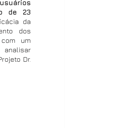
suários 
o de 23 
cácia da 
nto dos 
 com um 
analisar 
ojeto Dr. 