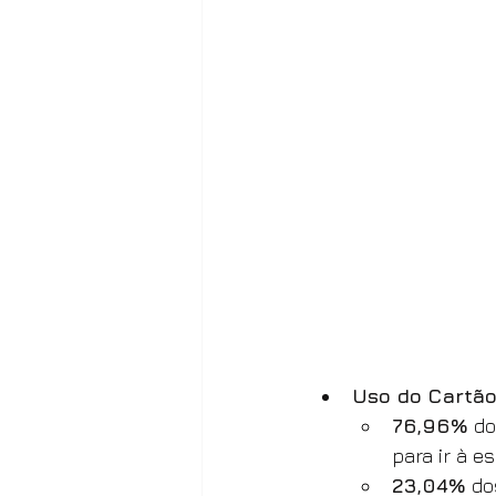
Uso do Cartão
76,96%
 d
para ir à es
23,04%
 do