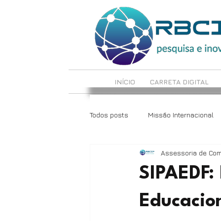
INÍCIO
CARRETA DIGITAL
Todos posts
Missão Internacional
Assessoria de Co
LabCrie e LabInova
Reciclote
SIPAEDF:
Educacion