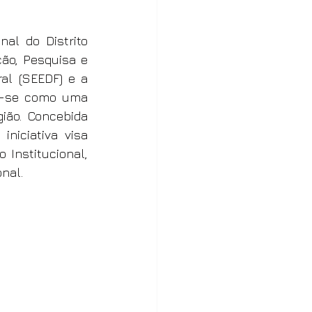
l do Distrito 
ção, Pesquisa e 
al (SEEDF) e a 
u-se como uma 
ão. Concebida 
iciativa visa 
Institucional, 
nal.