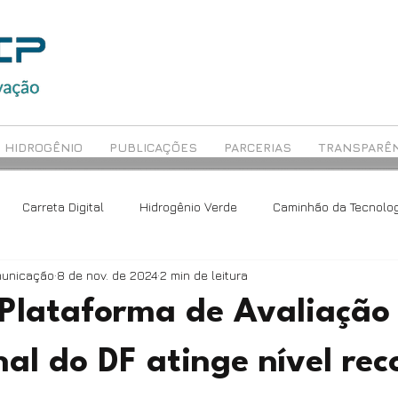
HIDROGÊNIO
PUBLICAÇÕES
PARCERIAS
TRANSPARÊN
Carreta Digital
Hidrogênio Verde
Caminhão da Tecnolog
municação
8 de nov. de 2024
2 min de leitura
ch
Avaliação Educacional
Rede Maceió
 Plataforma de Avaliação
al do DF atinge nível rec