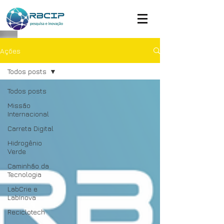
Ações
Todos posts
Todos posts
Missão
Internacional
Carreta Digital
Hidrogênio
Verde
Caminhão da
Tecnologia
LabCrie e
LabInova
Reciclotech