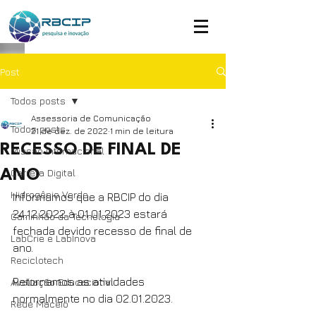
Post
Todos posts
Assessoria de Comunicação
Todos posts
21 de dez. de 2022
1 min de leitura
RECESSO DE FINAL DE
Missão Internacional
Carreta Digital
ANO
Hidrogênio Verde
Informamos que a RBCIP do dia 
24.12.2022 à 01.01.2023 estará 
Caminhão da Tecnologia
fechada devido recesso de final de 
LabCrie e LabInova
ano.
Reciclotech
Retornamos as atividades 
Avaliação Educacional
normalmente no dia 02.01.2023.
Rede Maceió