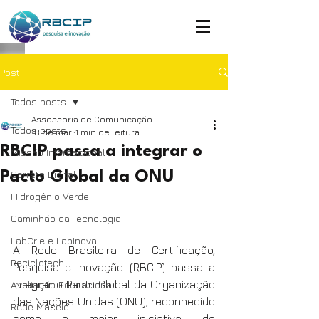
Post
Todos posts
Assessoria de Comunicação
Todos posts
18 de mar.
1 min de leitura
RBCIP passa a integrar o
Missão Internacional
Carreta Digital
Pacto Global da ONU
Hidrogênio Verde
Caminhão da Tecnologia
LabCrie e LabInova
A Rede Brasileira de Certificação, 
Reciclotech
Pesquisa e Inovação (RBCIP) passa a 
integrar o Pacto Global da Organização 
Avaliação Educacional
das Nações Unidas (ONU), reconhecido 
Rede Maceió
como a maior iniciativa de 