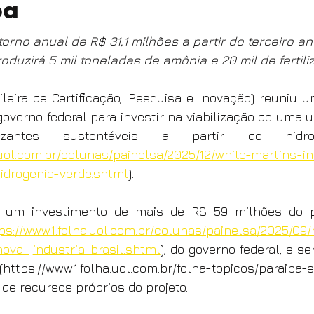
ba
torno anual de R$ 31,1 milhões a partir do terceiro a
duzirá 5 mil toneladas de amônia e 20 mil de fertili
leira de Certificação, Pesquisa e Inovação) reuniu u
overno federal para investir na viabilização de uma u
izantes sustentáveis a partir do hidrog
.uol.com.br/colunas/painelsa/2025/12/white-martins-in
idrogenio-verde.shtml
).
á um investimento de mais de R$ 59 milhões do 
ps://www1.folha.uol.com.br/colunas/painelsa/2025/09
nova-
industria-brasil.shtml
), do governo federal, e se
https://www1.folha.uol.com.br/folha-topicos/paraiba-es
 de recursos próprios do projeto.