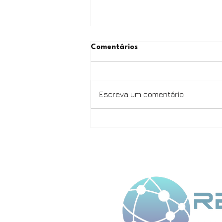
Comentários
Escreva um comentário
Usina de hidrogênio verde
está em operação no
Centro-Oeste