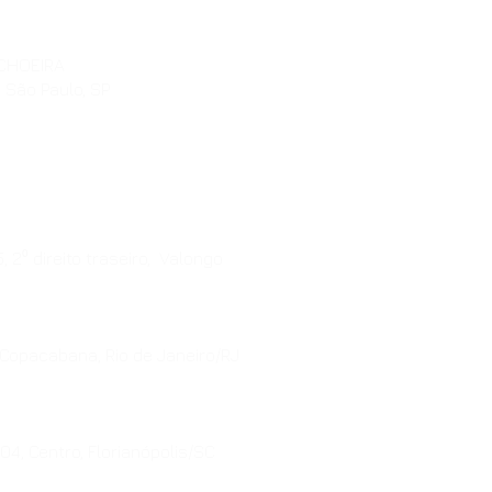
ACHOEIRA
, São Paulo, SP
, 2⁰ direito traseiro, Valongo
 Copacabana, Rio de Janeiro/RJ
4, Centro, Florianópolis/SC