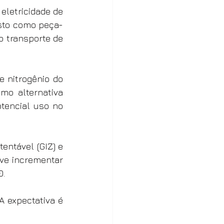
letricidade de 
isto como peça-
 transporte de 
 nitrogênio do 
o alternativa 
tencial uso no 
ntável (GIZ) e 
ve incrementar 
0.
 expectativa é 