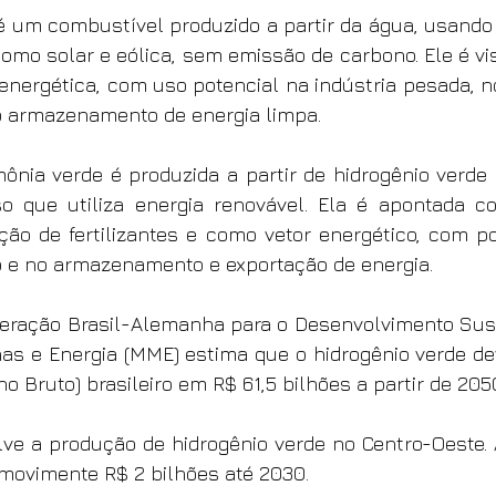
é um combustível produzido a partir da água, usando e
como solar e eólica, sem emissão de carbono. Ele é v
energética, com uso potencial na indústria pesada, no
no armazenamento de energia limpa.
ônia verde é produzida a partir de hidrogênio verde e
 que utiliza energia renovável. Ela é apontada com
ão de fertilizantes e como vetor energético, com po
o e no armazenamento e exportação de energia.
ração Brasil-Alemanha para o Desenvolvimento Suste
nas e Energia (MME) estima que o hidrogênio verde de
no Bruto) brasileiro em R$ 61,5 bilhões a partir de 205
ve a produção de hidrogênio verde no Centro-Oeste. A
movimente R$ 2 bilhões até 2030.