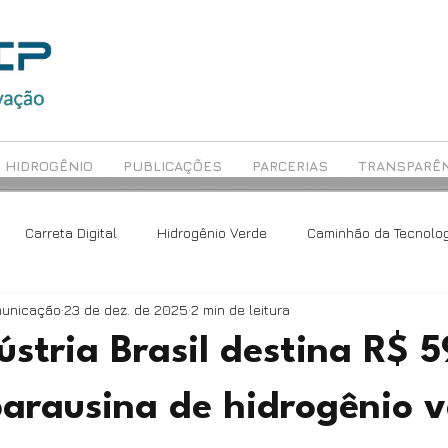
HIDROGÊNIO
PUBLICAÇÕES
PARCERIAS
TRANSPARÊN
Carreta Digital
Hidrogênio Verde
Caminhão da Tecnolog
municação
23 de dez. de 2025
2 min de leitura
ch
Avaliação Educacional
Rede Maceió
stria Brasil destina R$ 5
parausina de hidrogênio 