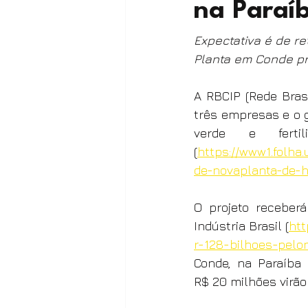
na Paraí
Expectativa é de re
Planta em Conde pro
A RBCIP (Rede Brasi
três empresas e o g
verde e fertil
(
https://www1.folha
de-novaplanta-de-h
O projeto receber
Indústria Brasil (
htt
r-128-bilhoes-pelo
Conde, na Paraíba (
R$ 20 milhões virão