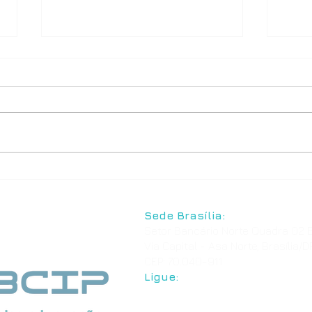
1ª usina de hidrogênio verde
UFMS
do Centro-Oeste entra em
Hidr
operação e pode
movimentar R$ 2 bilhões até
Sede Brasília:
2030
Setor Bancário Norte Quadra 02 B
Via Capital - Asa Norte, Brasília/D
CEP: 70.040-911
Ligue:
+55 61 3039-7776
+55 61 3544-3826