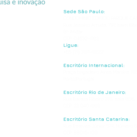
Sede São Paulo:
CONDOMÍNIO EDIFÍCIO PARQUE C
Rua Jesuíno Arruda, 797, Itaim Bibi
9º Andar
CEP: 04532-082
Ligue:
+55 (11) 3071-0222
Escritório Internacional:
Praça brigadeiro Aires Martins 165
Porto/Portugal
Escritório Rio de Janeiro:
Rua Barata Ribeiro 316, sala 806,
CEP: 22.040-002
Escritório Santa Catarina:
Rua Esteves Júnior 574, Número 50
CEP: 88015-130