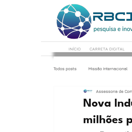
INÍCIO
CARRETA DIGITAL
Todos posts
Missão Internacional
Assessoria de Co
LabCrie e LabInova
Reciclote
Nova Indú
milhões 