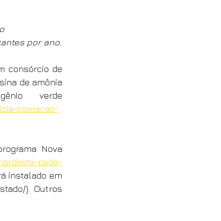
no
zantes por ano.
m consórcio de 
sina de amônia 
ênio verde 
icia-operacao-
programa Nova 
/nordeste-pede-
rá instalado em 
tado/). Outros 