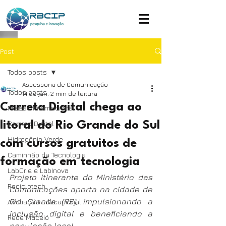
Post
Todos posts
Assessoria de Comunicação
Todos posts
14 de jan.
2 min de leitura
Carreta Digital chega ao
Missão Internacional
Carreta Digital
litoral do Rio Grande do Sul
Hidrogênio Verde
com cursos gratuitos de
Caminhão da Tecnologia
formação em tecnologia
LabCrie e LabInova
Projeto itinerante do Ministério das 
Reciclotech
Comunicações aporta na cidade de 
Rio Grande (RS), impulsionando a 
Avaliação Educacional
inclusão digital e beneficiando a 
Rede Maceió
população local