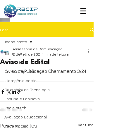
Post
Todos posts
Assessoria de Comunicação
Todos posts
2 de fev. de 2024
1 min de leitura
Aviso de Edital
Missão Internacional
Aviso de Publicação Chamamento 3/24
Carreta Digital
Hidrogênio Verde
Caminhão da Tecnologia
LabCrie e LabInova
Reciclotech
Avaliação Educacional
Ver tudo
Posts recentes
Rede Maceió