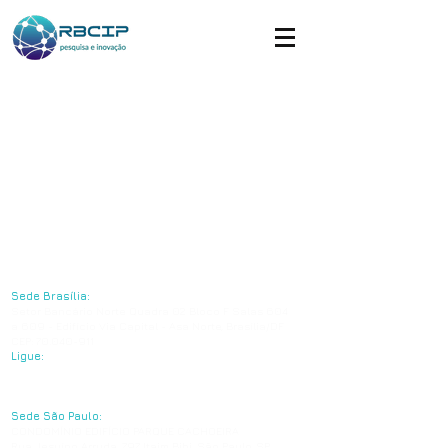
Sede Brasília:
Setor Bancário Norte Quadra 02 Bloco F Salas 604
a 609 - Edifício Via Capital - Asa Norte, Brasília/DF
CEP:
70.040-911
Ligue:
+55 61 3039-7776
+55 61 3544-3826
Sede São Paulo:
CONDOMÍNIO EDIFÍCIO PARQUE CACHOEIRA
Rua Jesuíno Arruda, 797, Itaim Bibi, São Paulo, SP