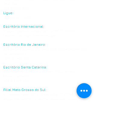
9º Andar
CEP:
04532-082
Ligue:
+55 (11) 3071-0222
Escritório Internacional:
Praça brigadeiro Aires Martins 165, 2⁰ direito
traseiro, Valongo Porto/Portugal
Escritório Rio de Janeiro:
Rua Barata Ribeiro 316, sala 806, Copacabana, Rio
de Janeiro/RJ
CEP:
22.040-002
Escritório Santa Catarina:
Rua Esteves Júnior 574, Número 504, Centro,
Florianópolis/SC
CEP:
88015-130
Filial Mato Grosso do Sul:
Av. Afonso Pena, 5723 - Sala 1504, DT 117, Bairro
Royal Park, Edifício Evolution Business Center,
Campo Grande/MS
CEP:
79.031-010