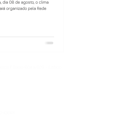
 dia 08 de agosto, o clima
aiá organizado pela Rede
loco F Salas 604 a 609 - Edifício
F
ACHOEIRA