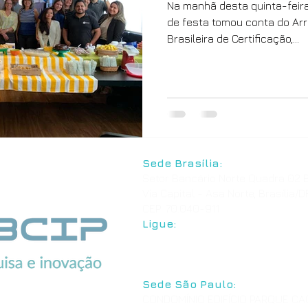
Na manhã desta quinta-feira,
de festa tomou conta do Arr
Brasileira de Certificação,...
Sede Brasília:
Setor Bancário Norte Quadra 02 B
Via Capital - Asa Norte, Brasília/D
CEP: 70.040-911
Ligue:
+55 61 3039-7776
+55 61 3544-3826
Sede São Paulo:
CONDOMÍNIO EDIFÍCIO PARQUE C