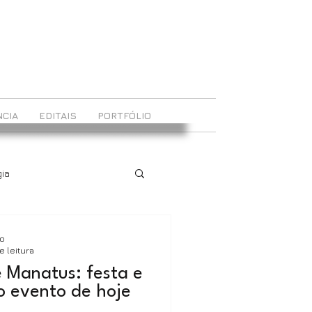
CIA
EDITAIS
PORTFÓLIO
ia
ão
e leitura
 Manatus: festa e
o evento de hoje