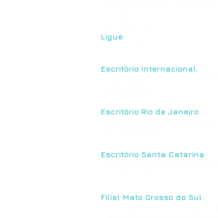
Rua Jesuíno Arruda, 797, Itaim Bibi
9º Andar
CEP: 04532-082
Ligue:
+55 (11) 3071-0222
Escritório Internacional:
Praça brigadeiro Aires Martins 165
Porto/Portugal
Escritório Rio de Janeiro:
Rua Barata Ribeiro 316, sala 806,
CEP: 22.040-002
Escritório Santa Catarina:
Rua Esteves Júnior 574, Número 50
CEP: 88015-130
Filial Mato Grosso do Sul:
Av. Afonso Pena, 5723 - Sala 1504, 