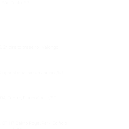
, São Paulo, SP
, 2⁰ direito traseiro, Valongo
 Copacabana, Rio de Janeiro/RJ
4, Centro, Florianópolis/SC
DT 117, Bairro Royal Park, Edifício