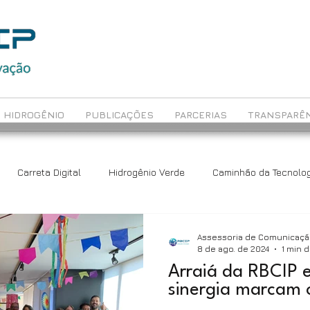
HIDROGÊNIO
PUBLICAÇÕES
PARCERIAS
TRANSPARÊN
Carreta Digital
Hidrogênio Verde
Caminhão da Tecnolog
ch
Avaliação Educacional
Rede Maceió
Assessoria de Comunicaç
8 de ago. de 2024
1 min d
Arraiá da RBCIP e
sinergia marcam 