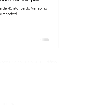
 de 45 alunos do Varjão no
formandos!
loco F Salas 604 a 609 - Edifício
F
ACHOEIRA