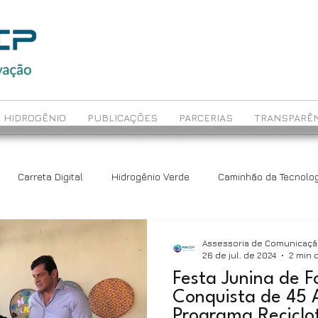
HIDROGÊNIO
PUBLICAÇÕES
PARCERIAS
TRANSPARÊN
Carreta Digital
Hidrogênio Verde
Caminhão da Tecnolog
ch
Avaliação Educacional
Rede Maceió
Assessoria de Comunicaç
26 de jul. de 2024
2 min d
Festa Junina de 
Conquista de 45 
Programa Reciclo