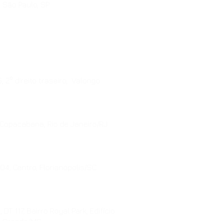
, São Paulo, SP
, 2⁰ direito traseiro, Valongo
 Copacabana, Rio de Janeiro/RJ
4, Centro, Florianópolis/SC
DT 117, Bairro Royal Park, Edifício