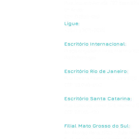
Rua Jesuíno Arruda, 797, Itaim Bibi
9º Andar
CEP: 04532-082
Ligue:
+55 (11) 3071-0222
Escritório Internacional:
Praça brigadeiro Aires Martins 165
Porto/Portugal
Escritório Rio de Janeiro:
Rua Barata Ribeiro 316, sala 806,
CEP: 22.040-002
Escritório Santa Catarina:
Rua Esteves Júnior 574, Número 50
CEP: 88015-130
Filial Mato Grosso do Sul:
Av. Afonso Pena, 5723 - Sala 1504, 