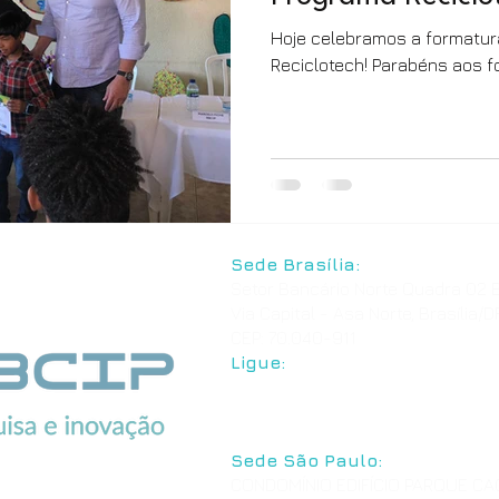
Hoje celebramos a formatura
Reciclotech! Parabéns aos 
Sede Brasília:
Setor Bancário Norte Quadra 02 B
Via Capital - Asa Norte, Brasília/D
CEP: 70.040-911
Ligue:
+55 61 3039-7776
+55 61 3544-3826
Sede São Paulo:
CONDOMÍNIO EDIFÍCIO PARQUE C