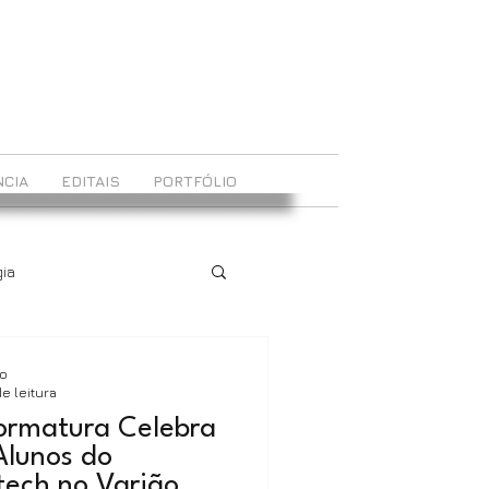
CIA
EDITAIS
PORTFÓLIO
ia
ão
e leitura
Formatura Celebra
Alunos do
tech no Varjão