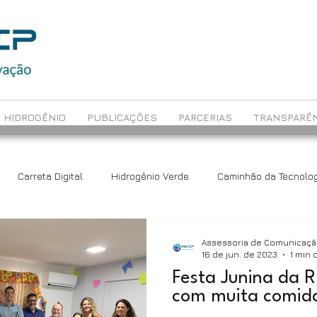
HIDROGÊNIO
PUBLICAÇÕES
PARCERIAS
TRANSPARÊN
Carreta Digital
Hidrogênio Verde
Caminhão da Tecnolog
ch
Avaliação Educacional
Rede Maceió
Assessoria de Comunicaç
16 de jun. de 2023
1 min 
Festa Junina da 
com muita comida