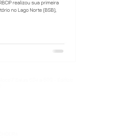
RBCIP realizou sua primeira
tório no Lago Norte (BSB),
loco F Salas 604 a 609 - Edifício
F
ACHOEIRA