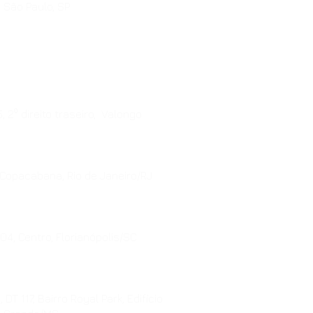
, São Paulo, SP
, 2⁰ direito traseiro, Valongo
 Copacabana, Rio de Janeiro/RJ
4, Centro, Florianópolis/SC
DT 117, Bairro Royal Park, Edifício