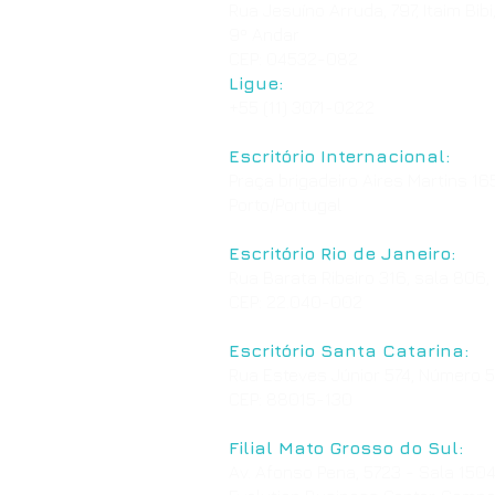
Rua Jesuíno Arruda, 797, Itaim Bibi
9º Andar
CEP: 04532-082
Ligue:
+55 (11) 3071-0222
Escritório Internacional:
Praça brigadeiro Aires Martins 165
Porto/Portugal
Escritório Rio de Janeiro:
Rua Barata Ribeiro 316, sala 806,
CEP: 22.040-002
Escritório Santa Catarina:
Rua Esteves Júnior 574, Número 50
CEP: 88015-130
Filial Mato Grosso do Sul:
Av. Afonso Pena, 5723 - Sala 1504, 