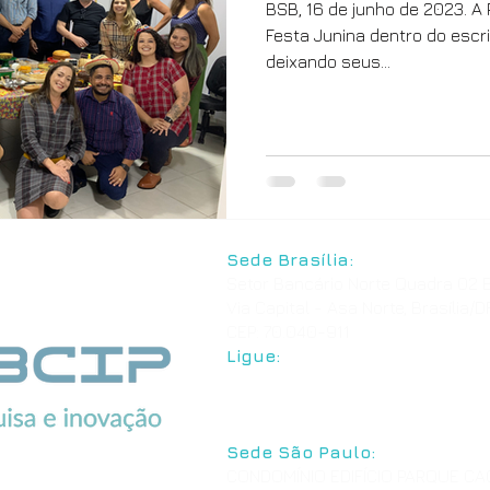
BSB, 16 de junho de 2023. A 
Festa Junina dentro do escri
deixando seus...
Sede Brasília:
Setor Bancário Norte Quadra 02 B
Via Capital - Asa Norte, Brasília/D
CEP: 70.040-911
Ligue:
+55 61 3039-7776
+55 61 3544-3826
Sede São Paulo:
CONDOMÍNIO EDIFÍCIO PARQUE C