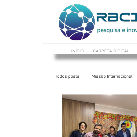
INÍCIO
CARRETA DIGITAL
Todos posts
Missão Internacional
LabCrie e LabInova
Reciclote