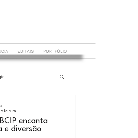
CIA
EDITAIS
PORTFÓLIO
ia
ão
de leitura
RBCIP encanta
 e diversão