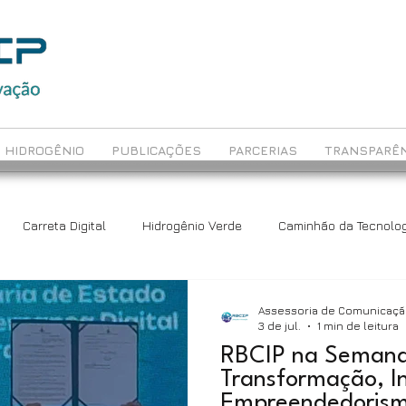
HIDROGÊNIO
PUBLICAÇÕES
PARCERIAS
TRANSPARÊN
Carreta Digital
Hidrogênio Verde
Caminhão da Tecnolog
ch
Avaliação Educacional
Rede Maceió
Assessoria de Comunicaç
3 de jul.
1 min de leitura
RBCIP na Semana
Transformação, In
Empreendedoris