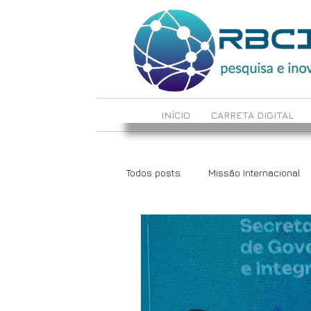
INÍCIO
CARRETA DIGITAL
Todos posts
Missão Internacional
LabCrie e LabInova
Reciclote