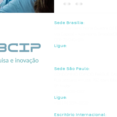
Sede Brasília:
Setor Bancário Norte Quadra 02 B
Via Capital - Asa Norte, Brasília/D
CEP: 70.040-911
Ligue:
+55 61 3039-7776
+55 61 3544-3826
Sede São Paulo:
CONDOMÍNIO EDIFÍCIO PARQUE C
Rua Jesuíno Arruda, 797, Itaim Bibi
9º Andar
CEP: 04532-082
Ligue:
+55 (11) 3071-0222
Escritório Internacional: