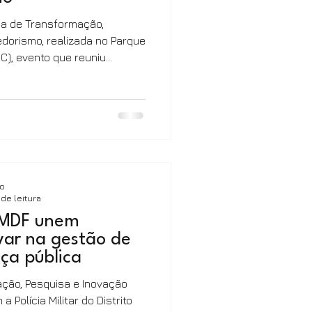
na de Transformação,
edorismo, realizada no Parque
IC), evento que reuniu
 da academia e do
ra debater o futuro da
rmação digital no Distrito
ção, a Governadora do
, assinou diversos decretos
a inovação. Entre eles, o
ão
 de leitura
PMDF unem
var na gestão de
ça pública
cação, Pesquisa e Inovação
 Polícia Militar do Distrito