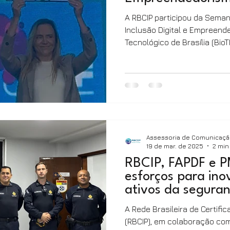
A RBCIP participou da Sema
Inclusão Digital e Empreend
Tecnológico de Brasília (BioT
representantes do governo,
ecossistema de inovação pa
ciência, tecnologia e transfo
Federal. Durante a programa
Distrito Federal, Celina Leão
voltados ao fortalecimento d
Decreto nº 48.8
Assessoria de Comunicaç
19 de mar. de 2025
2 min
RBCIP, FAPDF e 
esforços para ino
ativos da seguran
A Rede Brasileira de Certifi
(RBCIP), em colaboração com a