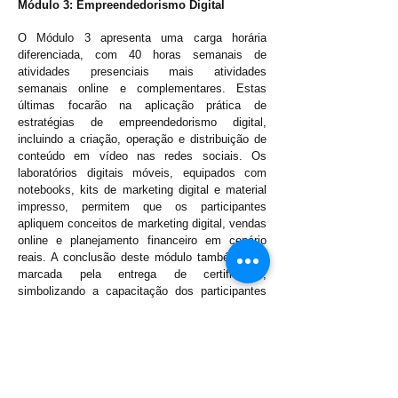
Módulo 3: Empreendedorismo Digital
O Módulo 3 apresenta uma carga horária
diferenciada, com 40 horas semanais de
atividades presenciais mais atividades
semanais online e complementares. Estas
últimas focarão na aplicação prática de
estratégias de empreendedorismo digital,
incluindo a criação, operação e distribuição de
conteúdo em vídeo nas redes sociais. Os
laboratórios digitais móveis, equipados com
notebooks, kits de marketing digital e material
impresso, permitem que os participantes
apliquem conceitos de marketing digital, vendas
online e planejamento financeiro em cenário
reais. A conclusão deste módulo também será
marcada pela entrega de certificados,
simbolizando a capacitação dos participantes
em competências digitais avançadas.
Headquarters Brasilia:
SHIN CA 11 Lot 05, Block A, Room 206 to 211 - Le
Office Building, Lago Norte, Brasília/DF, CEP:
71.503-
511
Call/Whatsapp: