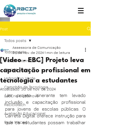
Post
Todos posts
Assessoria de Comunicação
Todos posts
28 de nov. de 2024
1 min de leitura
[Video - EBC] Projeto leva
Missão Internacional
Carreta Digital
capacitação profissional em
Hidrogênio Verde
tecnologia a estudantes
Caminhão da Tecnologia
Atualizado:
30 de nov. de 2024
Um projeto itinerante tem levado 
LabCrie e LabInova
inclusão e capacitação profissional 
Reciclotech
para jovens de escolas públicas. O 
Avaliação Educacional
Carreta Digital oferece instrução para 
Rede Maceió
que os estudantes possam trabalhar 