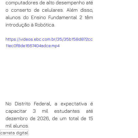
computadores de alto desempenho até 
o conserto de celulares. Além disso, 
alunos do Ensino Fundamental 2 têm 
introdução à Robótica.
https://videos.ebc.com.br/35/35b158d872cc
11ec0f8de1667404adce.mp4
No Distrito Federal, a expectativa é 
capacitar 3 mil estudantes até 
dezembro de 2026, de um total de 15 
mil alunos.
carreta digital