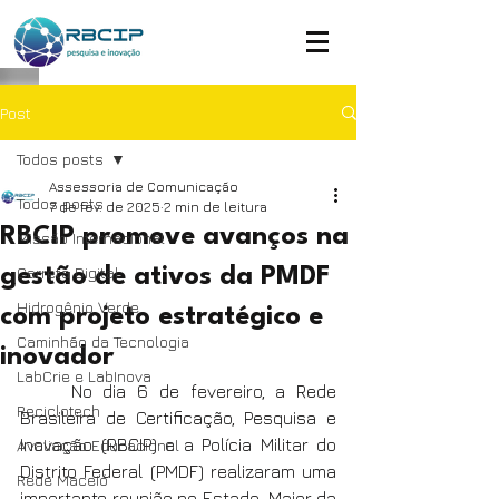
Post
Todos posts
Assessoria de Comunicação
Todos posts
7 de fev. de 2025
2 min de leitura
RBCIP promove avanços na
Missão Internacional
Carreta Digital
gestão de ativos da PMDF
Hidrogênio Verde
com projeto estratégico e
Caminhão da Tecnologia
inovador
LabCrie e LabInova
No dia 6 de fevereiro, a Rede 
Reciclotech
Brasileira de Certificação, Pesquisa e 
Inovação (RBCIP) e a Polícia Militar do 
Avaliação Educacional
Distrito Federal (PMDF) realizaram uma 
Rede Maceió
importante reunião no Estado-Maior da 