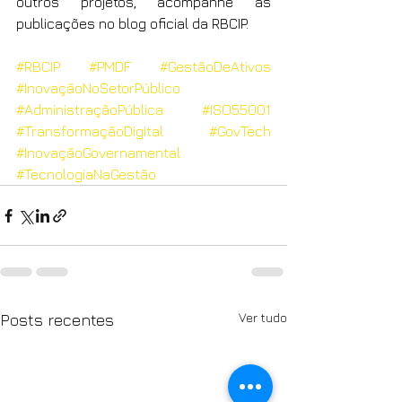
outros projetos, acompanhe as 
publicações no blog oficial da RBCIP.
#RBCIP
#PMDF
#GestãoDeAtivos
#InovaçãoNoSetorPúblico
#AdministraçãoPública
#ISO55001
#TransformaçãoDigital
#GovTech
#InovaçãoGovernamental
#TecnologiaNaGestão
Ver tudo
Posts recentes