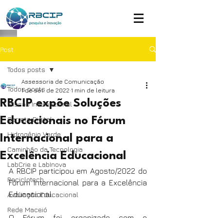
Post
Todos posts
Assessoria de Comunicação
Todos posts
1 de set. de 2022
1 min de leitura
RBCIP expõe Soluções
Missão Internacional
Carreta Digital
Educacionais no Fórum
Hidrogênio Verde
Internacional para a
Caminhão da Tecnologia
Excelência Educacional
LabCrie e LabInova
A RBCIP participou em Agosto/2022 do 
Reciclotech
Fórum Internacional para a Excelência 
Educacional. 
Avaliação Educacional
Rede Maceió
O Fórum foi organizado com o 