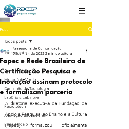
Post
Todos posts
Assessoria de Comunicação
Todos posts
24 de mar. de 2022
2 min de leitura
Fapec e Rede Brasileira de
Missão Internacional
Carreta Digital
Certificação Pesquisa e
Hidrogênio Verde
Inovação assinam protocolo
Caminhão da Tecnologia
e formalizam parceria
LabCrie e LabInova
A diretoria executiva da Fundação de 
Reciclotech
Apoio à Pesquisa, ao Ensino e à Cultura 
Avaliação Educacional
Rede Maceió
(Fapec) formalizou oficialmente 