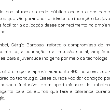
do aos alunos da rede pública acesso a ensinamen
sos que vão gerar oportunidades de inserção dos jov
e facilitar a aplicação desse conhecimento no ambient
ine.
mbai, Sérgio Barbosa, reforça o compromisso do mu
onômico, a educação e a inclusão social, ampliando
es para a juventude indígena por meio da tecnologia.
aqui é chegar a aproximadamente 400 pessoas que v
área da tecnologia. Esses cursos vão dar condição par
dizado, inclusive terem oportunidades de trabalho
gante para os alunos que fará a diferença durante
io.