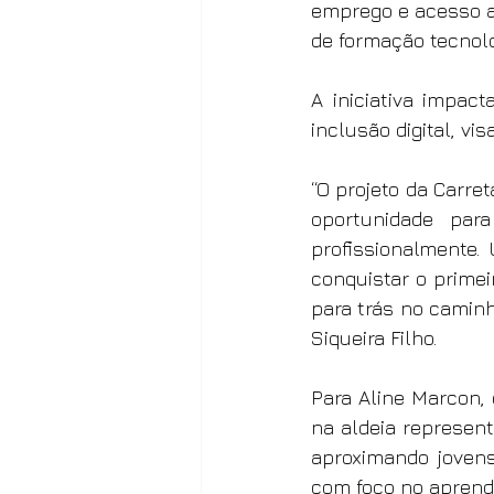
emprego e acesso a
de formação tecnoló
A iniciativa impac
inclusão digital, vi
“O projeto da Carret
oportunidade par
profissionalmente
conquistar o primei
para trás no caminh
Siqueira Filho.
Para Aline Marcon, 
na aldeia represen
aproximando joven
com foco no aprendi