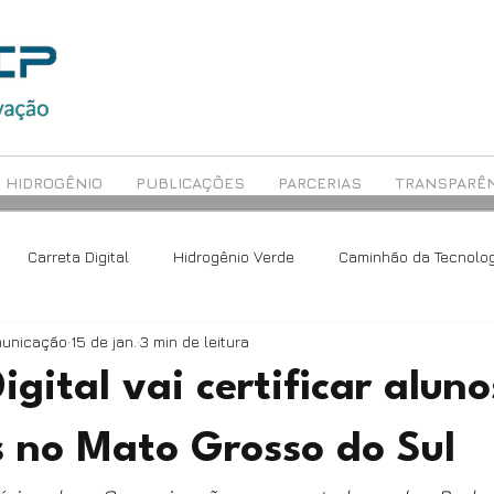
HIDROGÊNIO
PUBLICAÇÕES
PARCERIAS
TRANSPARÊN
Carreta Digital
Hidrogênio Verde
Caminhão da Tecnolog
municação
15 de jan.
3 min de leitura
ch
Avaliação Educacional
Rede Maceió
igital vai certificar aluno
s no Mato Grosso do Sul