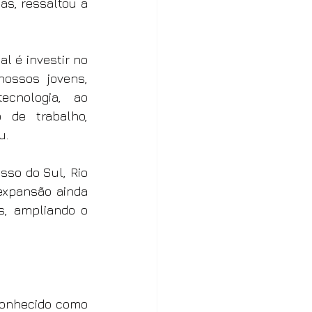
s, ressaltou a 
l é investir no 
ossos jovens, 
cnologia, ao 
de trabalho, 
u.
sso do Sul, Rio 
expansão ainda 
, ampliando o 
conhecido como 