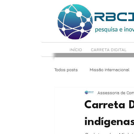
INÍCIO
CARRETA DIGITAL
Todos posts
Missão Internacional
Assessoria de Co
LabCrie e LabInova
Reciclote
Carreta D
indígena