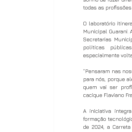
todas as profissões
O laboratório itiner
Municipal Guarani. 
Secretarias Munici
políticas pública
especialmente volt
“Pensaram nas nossa
para nós, porque a
quem vai ser profi
cacique Flaviano Fr
A iniciativa inte
formação tecnológic
de 2024, a Carreta