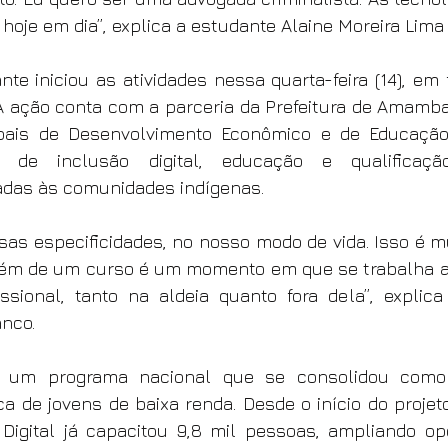
 hoje em dia”, explica a estudante Alaine Moreira Lima
ante iniciou as atividades nessa quarta-feira (14), em 
A ação conta com a parceria da Prefeitura de Amambai
pais de Desenvolvimento Econômico e de Educação, 
s de inclusão digital, educação e qualificação 
adas às comunidades indígenas.
s especificidades, no nosso modo de vida. Isso é mu
lém de um curso é um momento em que se trabalha a 
ssional, tanto na aldeia quanto fora dela”, explic
anco.
gra um programa nacional que se consolidou como 
a de jovens de baixa renda. Desde o início do projet
 Digital já capacitou 9,8 mil pessoas, ampliando op