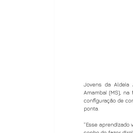
Jovens da Aldeia 
Amambai (MS), na f
configuração de co
ponta.
“Esse aprendizado v
sonho de fazer dire