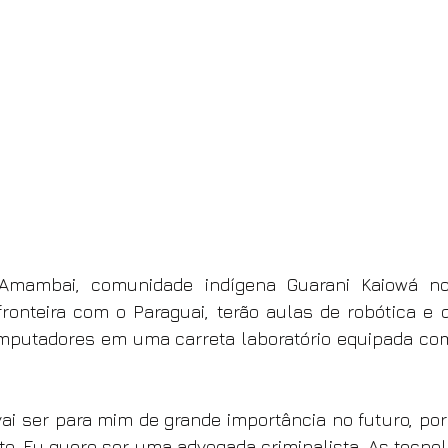
Amambai, comunidade indígena Guarani Kaiowá no
ronteira com o Paraguai, terão aulas de robótica e
mputadores em uma carreta laboratório equipada com
ai ser para mim de grande importância no futuro, por
ito. Eu quero ser uma advogada criminalista. As tecnol