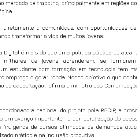
o mercado de trabalho, principalmente em regiões co
gica.
ta diretamente a comunidade, com oportunidades de 
sando transformar a vida de muitos jovens.
a Digital é mais do que uma política pública de alcanc
a milhares de jovens aprenderem, se formarem
. Um estudante com formação em tecnologia tem ma
ro emprego e gerar renda. Nosso objetivo é que nenh
o da capacitação”, afirma o ministro das Comunicações
coordenadora nacional do projeto pela RBCIP, a prese
ta um avanço importante na democratização do acesso
s indígenas de cursos alinhados às demandas atuai
zado prático e na inclusão produtiva.